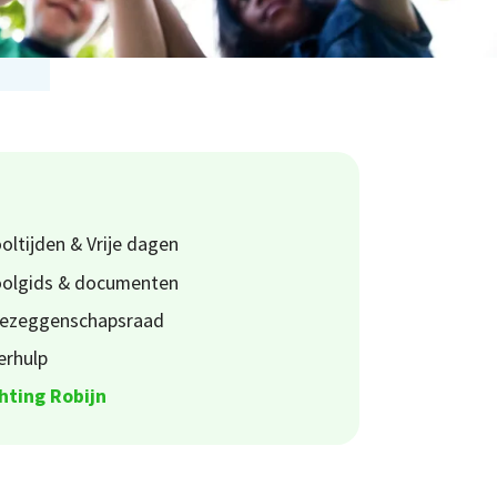
oltijden & Vrije dagen
oolgids & documenten
ezeggenschapsraad
erhulp
hting Robijn