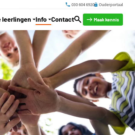
030 604 6920
Ouderportaal
 leerlingen
Info
Contact
Maak kennis